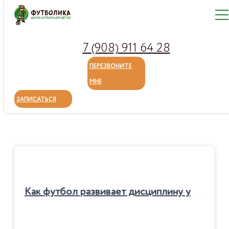
7 (908) 911 64 28
Главная
Блог
ПЕРЕЗВОНИТЕ
Все мероприятия, проводимые в
МНЕ
детской школе
ЗАПИСАТЬСЯ
К
ак футбол развивает дисциплину у детей