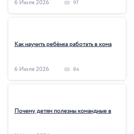
6 Июля 2026
97
К
ак научить ребёнка работать в команде
6 Июля 2026
84
П
очему детям полезны командные виды спорта