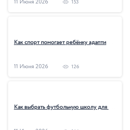
11 Июня 2026
153
К
ак спорт помогает ребёнку адаптироваться в школе
11 Июня 2026
126
К
ак выбрать футбольную школу для ребёнка