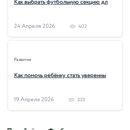
К
ак выбрать футбольную секцию для ребёнка
24 Апреля 2026
402
Развитие
К
ак помочь ребёнку стать уверенным в себе
19 Апреля 2026
333