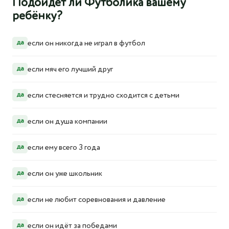
Подойдёт ли Футболика вашему
ребёнку?
если он никогда не играл в футбол
да
если мяч его лучший друг
да
если стесняется и трудно сходится с детьми
да
если он душа компании
да
если ему всего 3 года
да
если он уже школьник
да
если не любит соревнования и давление
да
если он идёт за победами
да