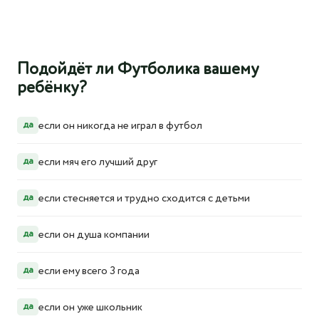
мяч, сохранить его на дистанции, очень
сложно в этом возрасте. Координация
развивается пошагово. Мне, как тренеру,
Подойдёт ли Футболика вашему
важно, чтобы дети росли. Я вижу, что с
ребёнку?
каждым месяцем это происходит
если он никогда не играл в футбол
да
если мяч его лучший друг
да
если стесняется и трудно сходится с детьми
да
если он душа компании
да
если ему всего 3 года
да
если он уже школьник
да